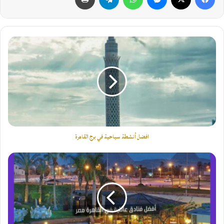
افضل
أنشطة
سياحية
في
برج
القاهرة
افضل أنشطة سياحية في برج القاهرة
أفضل
فنادق
عائلية
في
القاهرة
مصر