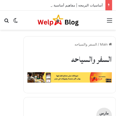
أساسيات البرمجه | مفاهيم أساسية قبل التفكير في العمل كمبرمج
Menu
الوضع ا
or
Main
/
السفر والسياحه
السفر والسياحه
مارس