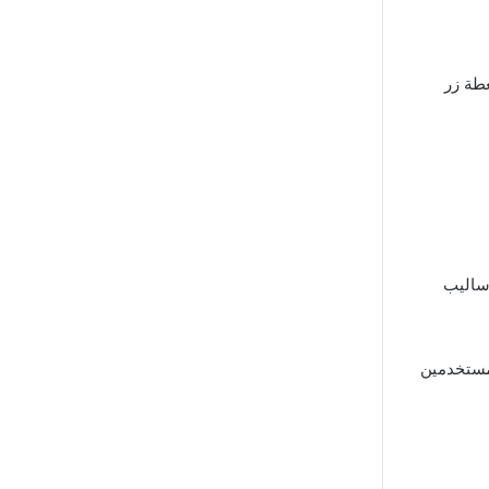
طة زر
أساليب
مستخدمين