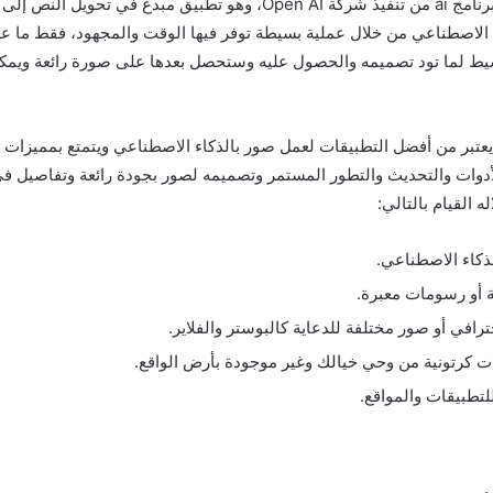
إن Midjourney هو برنامج ai من تنفيذ شركة Open AI، وهو تطبيق مبدع في تحويل ال
 الاصطناعي من خلال عملية بسيطة توفر فيها الوقت والمجهود، فقط ما 
 لما تود تصميمه والحصول عليه وستحصل بعدها على صورة رائعة ويمكن
 يعتبر من أفضل التطبيقات لعمل صور بالذكاء الاصطناعي ويتمتع بمميزات 
لأدوات والتحديث والتطور المستمر وتصميمه لصور بجودة رائعة وتفاصيل ف
 القيام بالتالي:
ذكاء الاصطناعي.
ة أو رسومات معبرة.
رافي أو صور مختلفة للدعاية كالبوستر والفلاير.
كرتونية من وحي خيالك وغير موجودة بأرض الواقع.
لتطبيقات والمواقع.