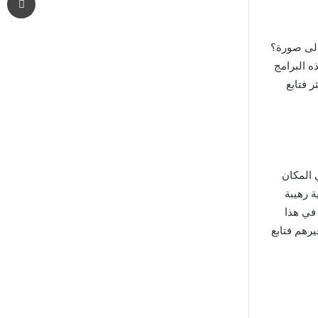
إلى صورة؟
 البرامج
أكثر فتابع
 المكان
 رهيبة
في هذا
ت لعمل صور بالذكاء الاصطناعي مثل Dall-E 2, Midjourney, PIXIR وغيرهم فتابع