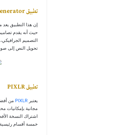
تطبيق Art AI – AI Image Generator
إن هذا التطبيق يعد 
حيث أنه يقدم تصاميم
التصميم الجرافيكي، 
تحويل النص إلى صور
تطبيق PIXLR
يعتبر
PIXLR
من أفضل 
مجانية بإمكانيات مح
اشتراك النسخة الأف
خمسة أقسام رئيسية