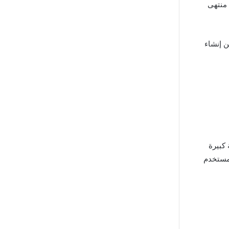
Open A لعمل صور بالذكاء الاصطناعي، وهو برنامج ai في منتهى
 إنشاء
ة كبيرة
ا المستخدم