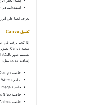
إنشاء بعض الر
استخدامه في ت
تعرف ايضا علي أبرز
تطبيق Canva
إذا كنت ترغب في عم
منصة va
تصميم صور بالذكاء ا
إضافية عديدة مثل:
خاصية Magic Design
خاصية Magic Write
خاصية Text to Image
خاصية Magic Grab
خاصية Magic Animat