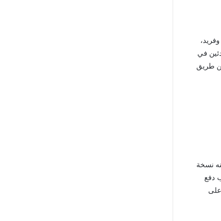
وفريد،
دئين في
عن طريق
نه نسخة
 دفع
على