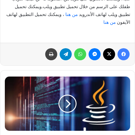
طفلك على الرسم من خلال تحميل تطبيق ويلب.ويمكنك تحميل
تطبيق ويلب لهاتف الأندرويد
من هنا
، ويمكنك تحميل التطبيق لهاتف
الآيفون
من هنا
فيسبوك
‫X
ماسنجر
واتساب
تيلقرام
طباعة
افضل
لغات
البرمجة
للتعلم
في
عام
2024
واكثرها
طلبا